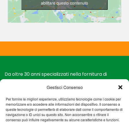
abilitare questo contenuto
Da oltre 30 anni specializzati nella fornitura di
arredamenti e attrezzature professionali per la
Gestisci Consenso
ristorazione in Sicilia.
Esperienza, qualità e soluzioni su misura per ogni
Per fornire le migliori esperienze, utilizziamo tecnologie come i cookie per
progetto, seguendo il cliente dalla consulenza
memorizzare e/o accedere alle informazioni del dispositivo. Il consenso a
all’assistenza tecnica.
queste tecnologie ci permetterà di elaborare dati come il comportamento di
navigazione o ID unici su questo sito. Non acconsentire o ritirare il
Cookie Policy (UE)
consenso può influire negativamente su alcune caratteristiche e funzioni.
Privacy Policy