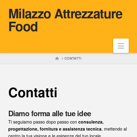
Milazzo Attrezzature
Food
Nav
HOME
CONTATTI
Contatti
Diamo forma alle tue idee
Ti seguiamo passo dopo passo con
consulenza,
progettazione, fornitura e assistenza tecnica
, mettendo al
centro la tua visione e le esigenze del tuo locale.